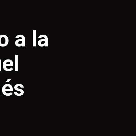
o a la
el
nés