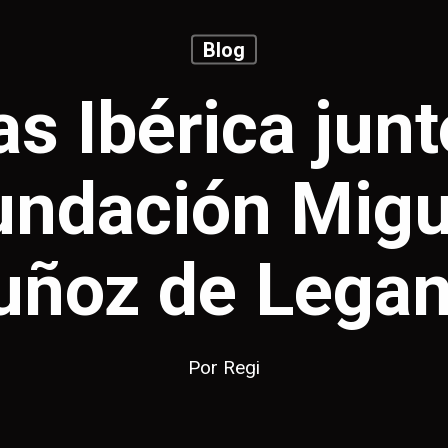
Blog
s Ibérica junt
undación Migu
ñoz de Lega
Por
Regi