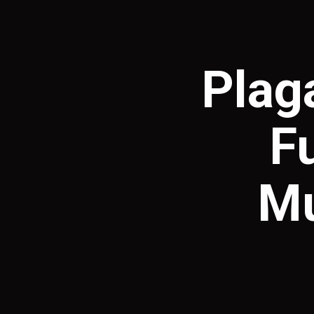
Plaga
F
Mu