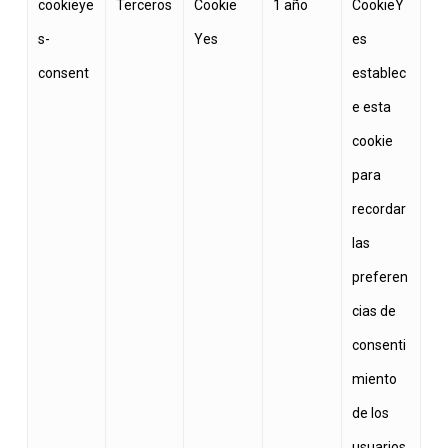
cookieye
Terceros
Cookie
1 año
CookieY
s-
Yes
es
consent
establec
e esta
cookie
para
recordar
las
preferen
cias de
consenti
miento
de los
usuarios