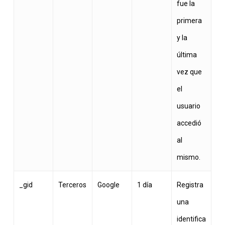
fue la
primera
y la
última
vez que
el
usuario
accedió
al
mismo.
_gid
Terceros
Google
1 día
Registra
una
identifica