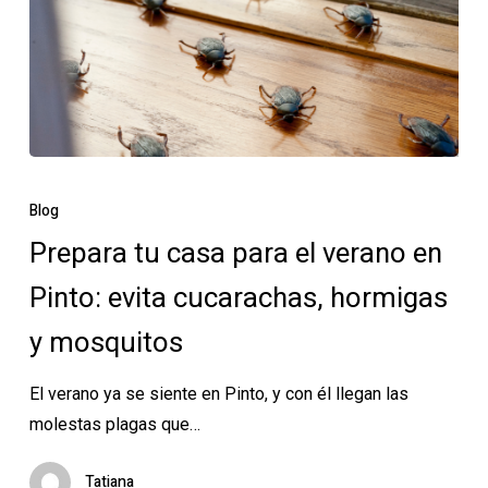
Prepara
tu
Blog
casa
Prepara tu casa para el verano en
para
Pinto: evita cucarachas, hormigas
el
verano
y mosquitos
en
Pinto:
El verano ya se siente en Pinto, y con él llegan las
evita
molestas plagas que…
cucarachas,
hormigas
Tatiana